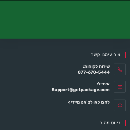
צור עימנו קשר
שירות לקוחות:
077-670-5444
אימייל:
Support@getpackage.com
לחצו כאן לצ'אט מיידי >
ניווט מהיר