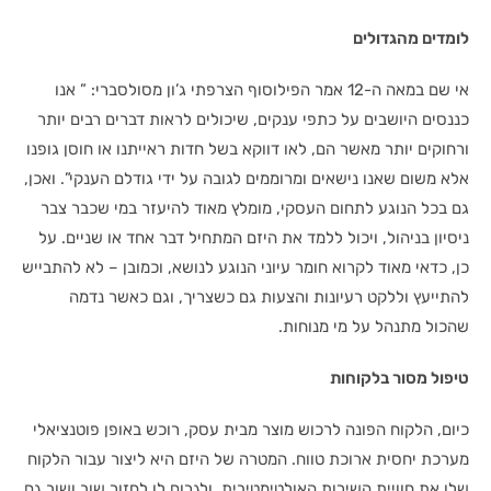
לומדים מהגדולים
אי שם במאה ה-12 אמר הפילוסוף הצרפתי ג’ון מסולסברי: ” אנו
כננסים היושבים על כתפי ענקים, שיכולים לראות דברים רבים יותר
ורחוקים יותר מאשר הם, לאו דווקא בשל חדות ראייתנו או חוסן גופנו
אלא משום שאנו נישאים ומרוממים לגובה על ידי גודלם הענקי”. ואכן,
גם בכל הנוגע לתחום העסקי, מומלץ מאוד להיעזר במי שכבר צבר
ניסיון בניהול, ויכול ללמד את היזם המתחיל דבר אחד או שניים. על
כן, כדאי מאוד לקרוא חומר עיוני הנוגע לנושא, וכמובן – לא להתבייש
להתייעץ וללקט רעיונות והצעות גם כשצריך, וגם כאשר נדמה
שהכול מתנהל על מי מנוחות.
טיפול מסור בלקוחות
כיום, הלקוח הפונה לרכוש מוצר מבית עסק, רוכש באופן פוטנציאלי
מערכת יחסית ארוכת טווח. המטרה של היזם היא ליצור עבור הלקוח
שלו את חוויית השירות האולטימטיבית, ולגרום לו לחזור שוב ושוב גם