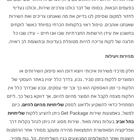
בפעמים הבאות. בסופו של דבר כולנו צורכים שירות, וכולנו נעדיף
לחזור למקום שסיפק לנו בדיוק את מה שאנחנו צריכים ואת השירות
שאנחנו אוהבים. טיפול ראוי בלקוחות הכרחי במיוחד כאשר לוקחים
בחשבון את עידן הרשתות החברתיות שבו אנו חיים – עידן שבו כל
תלונה של לקוח צריכה להיות מטופלת בעדינות ובתשומת לב ראויה.
מהירות ויעילות
חלק מרכזי משירות איכותי ויוצא דופן הוא סיפוק השירותים או
המוצרים ללקוח בזמן סביר. נכון, בדרך כלל יצוין באתר העסקי של
הלקוח כי זמן האספקה הוא כך וכך ימי עסקים, ונכון שבדרך כלל אין
הלקוח מצפה לקבל את המוצר מהיום להיום, אך דווקא בשל כך, ליזם
המתחיל כדאי להשקיע ולדאוג לספק
שליחויות מהיום להיום.
כיום
למשל, באמצעות שירות Get Package ניתן להציע ללקוח
שליחויות
בתל אביב
בעלות נוחה מאוד. שירות מסוג זה ניתן לנהל בקלות דרך
אפליקציה המאפשרת התמצאות מהירה ומעקב מסודר אחר ההזמנות
השונות ואחר התשלומים המבוצעים בגין השליחויות. קל, נוח ומהיר,