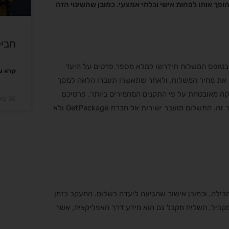
פך אותו לפחות אישי ובלתי אמצעי. כמובן שהשינוי הזה
חביל
 בטופס המשלוח תידרשו למלא מספר פרטים על היעד
קרא עו
כם את מחיר המשלוח, ולאחר שתאשרו תעברו הלאה למסך
 מאובטחת על פי התקנים המחמירים ביותר. פרטיכם
30 באוקטובר 2023
יישארו שמורים, כאשר לשליחים או ללקוחות אחרים אין כלל גישה למאגר זה. התשלום מועבר ישירות אל חברת GetPackage ולא
בילה, וכמובן אישור שהגיעה ליעדה בשלום. המעקב בזמן
במקביל, השליח מקבל גם הוא מידע דרך האפליקציה, אשר