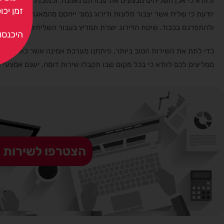
ולוודא כי אכן השליחים מבצעים את עבודתם נאמנה, וכמובן לזהות בעיו
זמן יכולים ליהנות מ-%
יודעת כי שליח אשר יצבור תלונות ודירוג נמוך ייחסם מהמאגר, ולא יוכל
ולהתפרנס בכבוד. שיטת הדירוג יוצרת תמריץ בעבור השליחים לספק את 
היכנסו 
כדי לתת את השירות הטוב ביותר, פיתחנו מערכת אמינה אשר כוללת בתו
ממליצים לכם לוודא כי בכל מקום שבו תקבלו שירות דומה, ישנם אמצעי 
הצטרפו לשירות