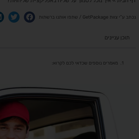
דף הבית
»
איך נוכל לסמוך על שליח באפליקציית שליחויות?
נכתב ע”י צוות GetPackage / שתפו אותנו ברשתות
תוכן עניינים
מאמרים נוספים שכדאי לכם לקרוא: