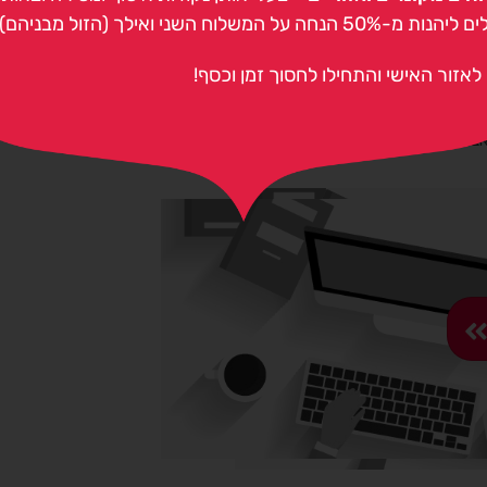
ת בזמן אמת ולטפל בהן במהירות. קהילת השליחים שלנו
50 הנחה על המשלוח השני ואילך (הזול מבניהם).
 לבצע משלוחים נוספים. מנגד, שליחים טובים יוכלו להמשיך
השירות הטוב ביותר.
לאזור האישי והתחילו לחסוך זמן וכסף!
כה מספר אמצעים מובנים להגנה עליכם, הלקוחות. ואנו
אבטחה דומים.