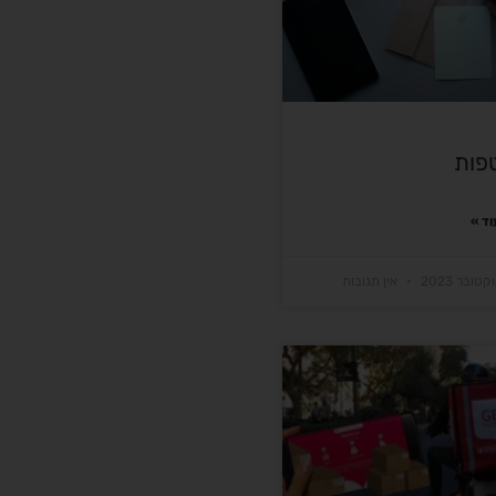
פות
ד »
אין תגובות